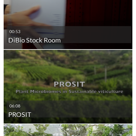
sette corsi di laurea magistrale in Biologia, Biologia
molecolare e biomedica, Biotecnologie, Scienze
naturali e Biologia marina ed evolutiva. Al
Dipartimento fa anche capo la Scuola di Dottorato
in Bioscienze e biotecnologie.
00:53
Il Dipartimento di Biologia è stato selezionato
DiBio Stock Room
dall’
ANVUR
come Dipartimento d’Eccellenza e
riceverà, nel quinquennio 2018-2022, un
finanziamento per rafforzare l’attività di ricerca e
sviluppare una didattica d’eccellenza.
Pagina Web
e-learning
#dibio
#biologia
#biology
#bio
06:08
PROSIT